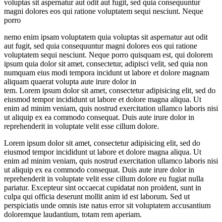
voluptas sit aspernatur aut odit aut fugit, sed quia consequuntur
magni dolores eos qui ratione voluptatem sequi nesciunt. Neque
porro
nemo enim ipsam voluptatem quia voluptas sit aspernatur aut odit
aut fugit, sed quia consequuntur magni dolores eos qui ratione
voluptatem sequi nesciunt. Neque porro quisquam est, qui dolorem
ipsum quia dolor sit amet, consectetur, adipisci velit, sed quia non
numquam eius modi tempora incidunt ut labore et dolore magnam
aliquam quaerat volupta aute irure dolor in
tem. Lorem ipsum dolor sit amet, consectetur adipisicing elit, sed do
eiusmod tempor incididunt ut labore et dolore magna aliqua. Ut
enim ad minim veniam, quis nostrud exercitation ullamco laboris nisi
ut aliquip ex ea commodo consequat. Duis aute irure dolor in
reprehenderit in voluptate velit esse cillum dolore.
Lorem ipsum dolor sit amet, consectetur adipisicing elit, sed do
eiusmod tempor incididunt ut labore et dolore magna aliqua. Ut
enim ad minim veniam, quis nostrud exercitation ullamco laboris nisi
ut aliquip ex ea commodo consequat. Duis aute irure dolor in
reprehenderit in voluptate velit esse cillum dolore eu fugiat nulla
pariatur. Excepteur sint occaecat cupidatat non proident, sunt in
culpa qui officia deserunt mollit anim id est laborum. Sed ut
perspiciatis unde omnis iste natus error sit voluptatem accusantium
doloremque laudantium, totam rem aperiam.