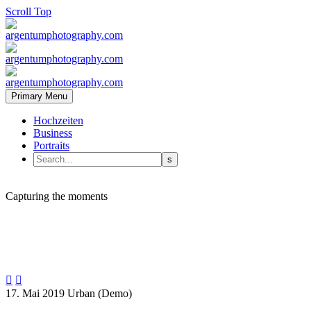
Scroll Top
Primary Menu
Hochzeiten
Business
Portraits
fashion
retro
Capturing the moments


17. Mai 2019
Urban (Demo)