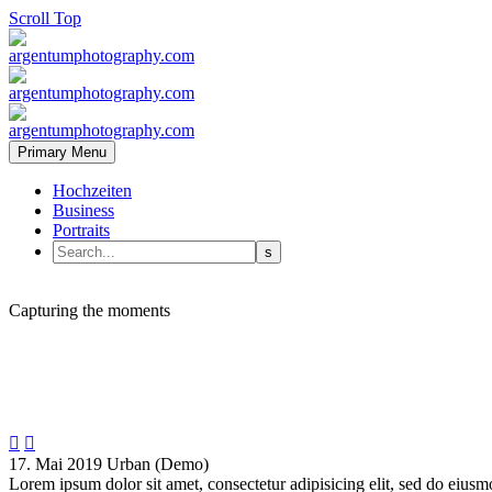
Scroll Top
Primary Menu
Hochzeiten
Business
Portraits
fashion
retro
Capturing the moments


17. Mai 2019
Urban (Demo)
Lorem ipsum dolor sit amet, consectetur adipisicing elit, sed do eiusm