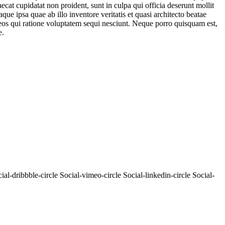
ecat cupidatat non proident, sunt in culpa qui officia deserunt mollit
e ipsa quae ab illo inventore veritatis et quasi architecto beatae
 eos qui ratione voluptatem sequi nesciunt. Neque porro quisquam est,
e.
ial-dribbble-circle
Social-vimeo-circle
Social-linkedin-circle
Social-