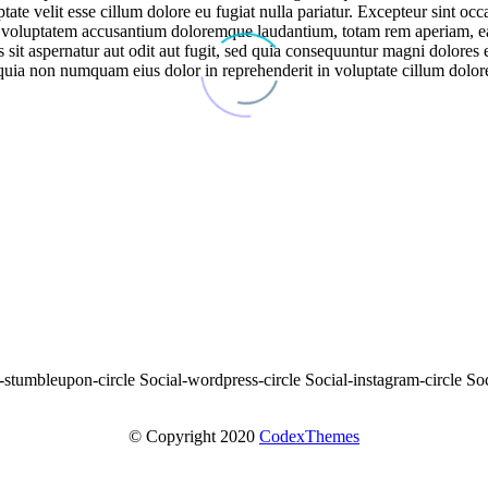
te velit esse cillum dolore eu fugiat nulla pariatur. Excepteur sint occa
it voluptatem accusantium doloremque laudantium, totam rem aperiam, eaqu
sit aspernatur aut odit aut fugit, sed quia consequuntur magni dolores
d quia non numquam eius dolor in reprehenderit in voluptate cillum dolor
-stumbleupon-circle
Social-wordpress-circle
Social-instagram-circle
Soc
© Copyright 2020
CodexThemes