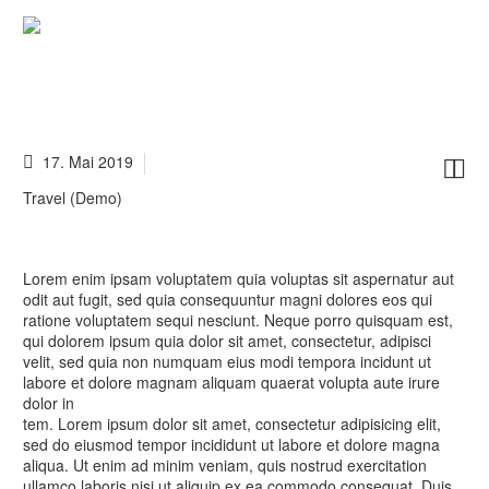
FASHION
RETRO
Capturing the moments
17. Mai 2019


Travel (Demo)
Lorem enim ipsam voluptatem quia voluptas sit aspernatur aut
odit aut fugit, sed quia consequuntur magni dolores eos qui
ratione voluptatem sequi nesciunt. Neque porro quisquam est,
qui dolorem ipsum quia dolor sit amet, consectetur, adipisci
velit, sed quia non numquam eius modi tempora incidunt ut
labore et dolore magnam aliquam quaerat volupta aute irure
dolor in
tem. Lorem ipsum dolor sit amet, consectetur adipisicing elit,
sed do eiusmod tempor incididunt ut labore et dolore magna
aliqua. Ut enim ad minim veniam, quis nostrud exercitation
ullamco laboris nisi ut aliquip ex ea commodo consequat. Duis