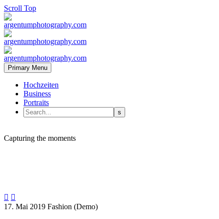
Scroll Top
Primary Menu
Hochzeiten
Business
Portraits
fashion
retro
Capturing the moments


17. Mai 2019
Fashion (Demo)