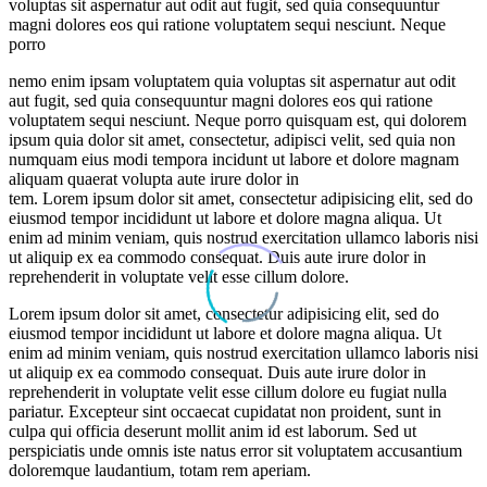
voluptas sit aspernatur aut odit aut fugit, sed quia consequuntur
magni dolores eos qui ratione voluptatem sequi nesciunt. Neque
porro
nemo enim ipsam voluptatem quia voluptas sit aspernatur aut odit
aut fugit, sed quia consequuntur magni dolores eos qui ratione
voluptatem sequi nesciunt. Neque porro quisquam est, qui dolorem
ipsum quia dolor sit amet, consectetur, adipisci velit, sed quia non
numquam eius modi tempora incidunt ut labore et dolore magnam
aliquam quaerat volupta aute irure dolor in
tem. Lorem ipsum dolor sit amet, consectetur adipisicing elit, sed do
eiusmod tempor incididunt ut labore et dolore magna aliqua. Ut
enim ad minim veniam, quis nostrud exercitation ullamco laboris nisi
ut aliquip ex ea commodo consequat. Duis aute irure dolor in
reprehenderit in voluptate velit esse cillum dolore.
Lorem ipsum dolor sit amet, consectetur adipisicing elit, sed do
eiusmod tempor incididunt ut labore et dolore magna aliqua. Ut
enim ad minim veniam, quis nostrud exercitation ullamco laboris nisi
ut aliquip ex ea commodo consequat. Duis aute irure dolor in
reprehenderit in voluptate velit esse cillum dolore eu fugiat nulla
pariatur. Excepteur sint occaecat cupidatat non proident, sunt in
culpa qui officia deserunt mollit anim id est laborum. Sed ut
perspiciatis unde omnis iste natus error sit voluptatem accusantium
doloremque laudantium, totam rem aperiam.