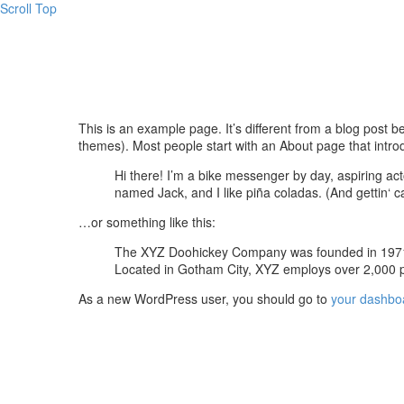
Scroll Top
This is an example page. It’s different from a blog post be
themes). Most people start with an About page that introdu
Hi there! I’m a bike messenger by day, aspiring act
named Jack, and I like piña coladas. (And gettin‘ ca
…or something like this:
The XYZ Doohickey Company was founded in 1971, a
Located in Gotham City, XYZ employs over 2,000 
As a new WordPress user, you should go to
your dashbo