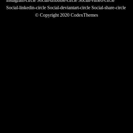
instagram-circle
Social-dribbble-circle
Social-vimeo-circle
Social-linkedin-circle
Social-deviantart-circle
Social-share-circle
© Copyright 2020
CodexThemes