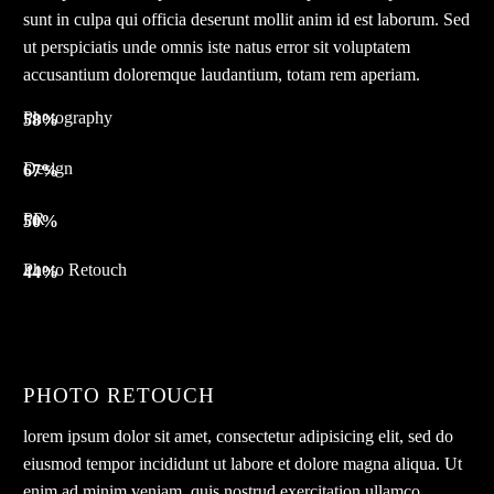
sunt in culpa qui officia deserunt mollit anim id est laborum. Sed
ut perspiciatis unde omnis iste natus error sit voluptatem
accusantium doloremque laudantium, totam rem aperiam.
Photography
58%
Design
67%
PR
50%
Photo Retouch
44%
PHOTO RETOUCH
lorem ipsum dolor sit amet, consectetur adipisicing elit, sed do
eiusmod tempor incididunt ut labore et dolore magna aliqua. Ut
enim ad minim veniam, quis nostrud exercitation ullamco.