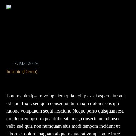
FASHION
RETRO
Capturing the moments


17. Mai 2019
Iinfinite (Demo)
Lorem enim ipsam voluptatem quia voluptas sit aspernatur aut
odit aut fugit, sed quia consequuntur magni dolores eos qui
ratione voluptatem sequi nesciunt. Neque porro quisquam est,
qui dolorem ipsum quia dolor sit amet, consectetur, adipisci
velit, sed quia non numquam eius modi tempora incidunt ut
labore et dolore magnam aliquam quaerat volupta aute irure