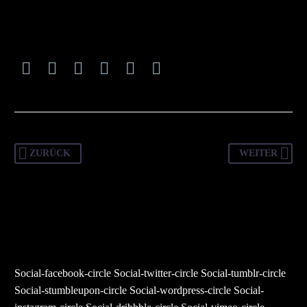
SCOTT JACKSON
Creative Heads Inc.
Lorem ipsum dolor sit amet, consectetur adipisicing
elit, sed do eiusmod tempor incididunt ut labore et
dolore magna aliqua. Ut enim ad minim veniam
JENIFFER BURNS
Creative Heads Inc.
ZURÜCK
WEITER
Lorem ipsum dolor sit amet, consectetur adipisicing
elit, sed do eiusmod tempor incididunt ut labore et
dolore magna aliqua. Ut enim ad minim veniam
Social-facebook-circle
Social-twitter-circle
Social-tumblr-circle
Social-stumbleupon-circle
Social-wordpress-circle
Social-