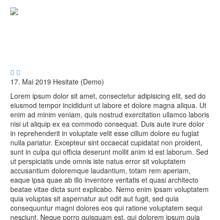
FASHION
RETRO
Capturing the moments


17. Mai 2019
Hesitate (Demo)
Lorem ipsum dolor sit amet, consectetur adipisicing elit, sed do
eiusmod tempor incididunt ut labore et dolore magna aliqua. Ut
enim ad minim veniam, quis nostrud exercitation ullamco laboris
nisi ut aliquip ex ea commodo consequat. Duis aute irure dolor
in reprehenderit in voluptate velit esse cillum dolore eu fugiat
nulla pariatur. Excepteur sint occaecat cupidatat non proident,
sunt in culpa qui officia deserunt mollit anim id est laborum. Sed
ut perspiciatis unde omnis iste natus error sit voluptatem
accusantium doloremque laudantium, totam rem aperiam,
eaque ipsa quae ab illo inventore veritatis et quasi architecto
beatae vitae dicta sunt explicabo. Nemo enim ipsam voluptatem
quia voluptas sit aspernatur aut odit aut fugit, sed quia
consequuntur magni dolores eos qui ratione voluptatem sequi
nesciunt. Neque porro quisquam est, qui dolorem ipsum quia